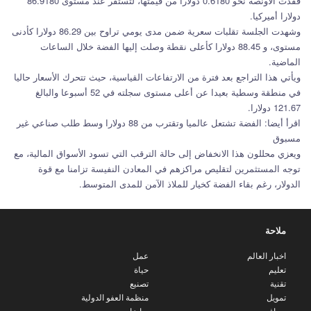
فقدت الأونصة نحو 0.6180 دولارا من قيمتها، لتستقر عند مستوى 86.9180
دولارا أميركيا.
وشهدت الجلسة تقلبات سعرية ضمن مدى يومي تراوح بين 86.29 دولارا كأدنى
مستوى، و 88.45 دولارا كأعلى نقطة وصلت إليها الفضة خلال الساعات
الماضية.
ويأتي هذا التراجع بعد فترة من الارتفاعات القياسية، حيث تتحرك الأسعار حاليا
في منطقة وسطية بعيدا عن أعلى مستوى سجلته في 52 أسبوعا والبالغ
121.67 دولارا.
اقرأ أيضا: الفضة تشتعل عالميا وتقترب من 88 دولارا وسط طلب صناعي غير
مسبوق
ويعزي محللون هذا الانخفاض إلى حالة الترقب التي تسود الأسواق المالية، مع
توجه المستثمرين لتقليص مراكزهم في المعادن النفيسة تزامنا مع قوة
الدولار، رغم بقاء الفضة كخيار للملاذ الآمن للمدى المتوسط.
ملاحة
اخبار العالم
عمل
تعليم
حياة
تقنية
تصنيع
تمويل
منظمة العفو الدولية
يسافر
رياضات