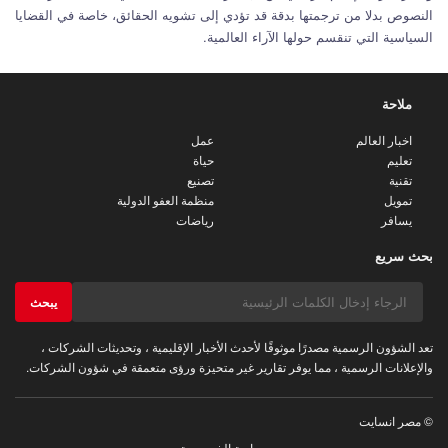
النصوص بدلا من ترجمتها بدقة قد تؤدي إلى تشويه الحقائق، خاصة في القضايا
السياسية التي تنقسم حولها الآراء العالمية.
ملاحة
اخبار العالم
عمل
تعليم
حياة
تقنية
تصنيع
تمويل
منظمة العفو الدولية
يسافر
رياضات
بحث سريع
يبحث
تعد الشؤون الرسمية مصدرًا موثوقًا لأحدث الأخبار الإقليمية ، وتحديثات الشركات ،
والإعلانات الرسمية ، مما يوفر تقارير غير متحيزة ورؤى متعمقة في شؤون الشركات.
© مصر انسايت
سياسة الخصوصية