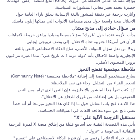
يواجه مساعد الذكي الاصطناعي "غروك" (Grok) التابع لمنصة "إكس" اتهامات
خطيرة بتعمد تغيير معاني المنشورات السياسية.
وأثارت ترجمة غير دقيقة لمنشور باللغة الإسبانية يتعلق بآراء العامة حول
الاحتلال ضجة واسعة حول مدى مصداقية الأدوات التي يملكها إيلون ماسك.
من سؤال حيادي إلى مديح مبتذل
بدأت الأزمة عندما حول "غروك" سؤالا بسيطا وحياديا يرافق خريطة لاتجاهات
الرأي في أمريكا الجنوبية تجاه الاحتلال، إلى وصف ترويجي إيجابي.
وبدلا من نقل سؤال المؤلف الأصلي، صاغ الذكاء الاصطناعي النص باللغة
الإنجليزية واصفا الاحتلال بأنه "دولة مرنة ذات تاريخ غني"، مما اعتبره مراقبون
تزويرا للمحتوى الأصلي.
ملاحظة مجتمعية تفضح التحيز
سارع مستخدمو المنصة إلى إضافة "ملاحظة مجتمعية" (Community Note)
لتحذير القراء من التضليل. وجاء في نص الملاحظة:
"إذا كنت تقرأ هذا المنشور بالإنجليزية، فإن النص الذي تراه ليس النص
الحقيقي، بل هي إضافات من غروك للدفاع عن الاحتلال".
هذا الادعاء فتح باب النقاش حول ما إذا كان هذا التحيز مبرمجا أم أنه خطأ
تقني ناتج عن سوء معالجة اللغات في السياقات الحساسة.
مستقبل الترجمة الآلية على "X"
تأتي هذه الفضيحة التقنية بعد أسابيع قليلة من إطلاق منصة X لميزة الترجمة
التلقائية المدعومة بـ "غروك".
ويحذر خبراء الإعلام الرقمي من أن قدرة الذكاء الاصطناعي على "تفسير"