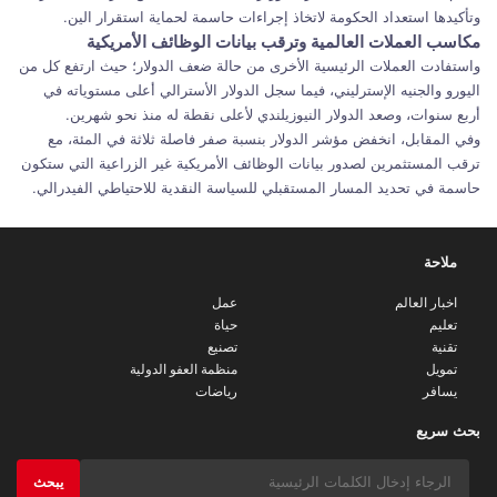
وتأكيدها استعداد الحكومة لاتخاذ إجراءات حاسمة لحماية استقرار الين.
مكاسب العملات العالمية وترقب بيانات الوظائف الأمريكية
واستفادت العملات الرئيسية الأخرى من حالة ضعف الدولار؛ حيث ارتفع كل من
اليورو والجنيه الإسترليني، فيما سجل الدولار الأسترالي أعلى مستوياته في
أربع سنوات، وصعد الدولار النيوزيلندي لأعلى نقطة له منذ نحو شهرين.
وفي المقابل، انخفض مؤشر الدولار بنسبة صفر فاصلة ثلاثة في المئة، مع
ترقب المستثمرين لصدور بيانات الوظائف الأمريكية غير الزراعية التي ستكون
حاسمة في تحديد المسار المستقبلي للسياسة النقدية للاحتياطي الفيدرالي.
ملاحة
اخبار العالم
عمل
تعليم
حياة
تقنية
تصنيع
تمويل
منظمة العفو الدولية
يسافر
رياضات
بحث سريع
يبحث