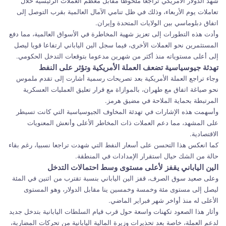
شهد الدولار الأمريكي تراجعا ملحوظا مقابل معظم العملات الرئيسية خلال
تعاملات يوم الأربعاء، وذلك في ظل تنامي الآمال العالمية بقرب التوصل إلى
اتفاق دبلوماسي بين الولايات المتحدة وإيران.
وأدت هذه التطورات إلى تعزيز شهية المخاطرة في الأسواق العالمية، مما دفع
المستثمرين نحو العملات الأخرى، فيما سجل الين الياباني ارتفاعا قويا ليصل
إلى أعلى مستوياته منذ أكثر من شهرين مدعوما بتوقعات التدخل الحكومي.
تهدئة جيوسياسية تضعف العملة الأمريكية وتؤثر على النفط
وجاء تراجع العملة الأمريكية بعد تصريحات رسمية أشارت إلى تقدم ملموس
نحو صياغة اتفاق مع طهران، بالموازاة مع قرار تعليق العمليات العسكرية
المرتبطة بحماية الملاحة في مضيق هرمز.
وأسهمت هذه الإشارات في تهدئة المخاوف الجيوسياسية التي كانت تسيطر
على المشهد، مما دعم العملات ذات المخاطر الأعلى وأنعش المعنويات
الاقتصادية.
كما انعكس هذا التحسن على أسعار النفط التي شهدت تراجعا نسبيا، رغم بقاء
حالة من الشك حيال استقرار الإمدادات في المنطقة.
الين الياباني يقفز لأعلى مستوى وسط احتمالات التدخل
وعلى صعيد سوق الصرف، قفز الين الياباني بنسبة تقترب من اثنين في المئة
ليصل إلى مستوى مئة وخمسة وخمسين ينا مقابل الدولار، وهو المستوى
الأعلى له منذ أواخر شهر فبراير الماضي.
وأثار هذا الصعود تكهنات واسعة حول قرب قيام السلطات اليابانية بتدخل جديد
لدعم العملة، خاصة بعد تحذيرات وزيرة المالية اليابانية من تحركات المضاربة،